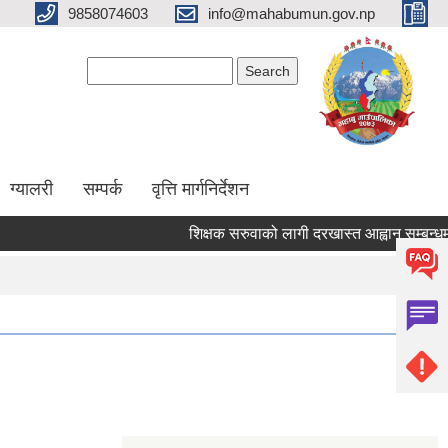
9858074603
info@mahabumun.gov.np
Search form
Search
ग्यालरी
सम्पर्क
वृत्ति मार्गनिर्देशन
शिक्षक सरुवाको लागी दरखास्त आह्वान सम्बन्धमा ।