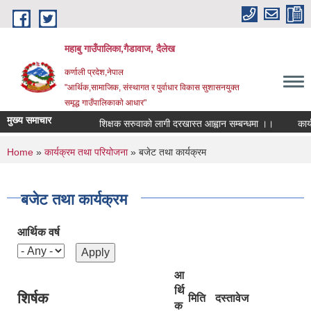
Skip to main content
महाबु गाउँपालिका,गैडावाज, दैलेख
कर्णाली प्रदेश,नेपाल
"आर्थिक,सामाजिक, संस्थागत र पुर्वाधार विकास सुशासनयुक्त
समृद्ध गाउँपालिकाकाे आधार"
मुख्य समाचार
शिक्षक सरुवाको लागी दरखास्त आह्वान सम्बन्धमा ।।
कार्यपाल
You are here
Home
»
कार्यक्रम तथा परियोजना
» बजेट तथा कार्यक्रम
बजेट तथा कार्यक्रम
आर्थिक वर्ष
आ
र्थि
शिर्षक
मिति
दस्तावेज
क