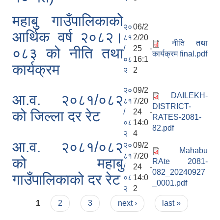
महाबु गाउँपालिकाको
२०
06/2
आर्थिक वर्ष २०८२।
८१
2/20
नीति तथा
/
25 -
०८३ को नीति तथा
कार्यक्रम final.pdf
०८
16:1
कार्यक्रम
२
2
२०
09/2
DAILEKH-
आ.व. २०८१/०८२
८१
7/20
DISTRICT-
/
24 -
को जिल्ला दर रेट
RATES-2081-
०८
14:0
82.pdf
२
4
आ.व. २०८१/०८२
२०
09/2
Mahabu
८१
7/20
को महाबु
RAte 2081-
/
24 -
082_20240927
गाउँपालिकाको दर रेट
०८
14:0
_0001.pdf
२
2
Pages
1
2
3
next ›
last »