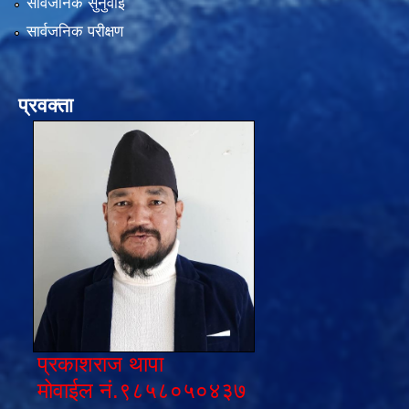
सार्वजनिक सुनुवाई
सार्वजनिक परीक्षण
प्रवक्ता
प्रकाशराज थापा
मोवाईल नं.९८५८०५०४३७