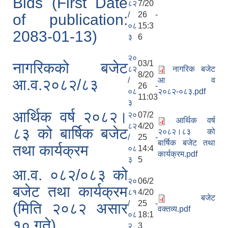
Bids (First Date
८२
7/20
/
26 -
of publication:
०८
15:3
2083-01-13)
३
6
२०
03/1
नागरिकको बजेट
८२
नागरिक बजेट
8/20
/
आ व
आ.व.२०८२/८३
26 -
०८
२०८२-०८३.pdf
11:03
३
आर्थिक वर्ष २०८२।
२०
07/2
आर्थिक वर्ष
८२
4/20
८३ को बार्षिक बजेट
२०८२।८३ को
/
25 -
बार्षिक बजेट तथा
तथा कार्यक्रम
०८
14:4
कार्यक्रम.pdf
३
5
आ.व. ०८२/०८३ को
२०
06/2
बजेट तथा कार्यक्रम
८१
4/20
बजेट
/
25 -
(मिति २०८२ असार
वक्तव्य.pdf
०८
18:1
१० गते)
२
3