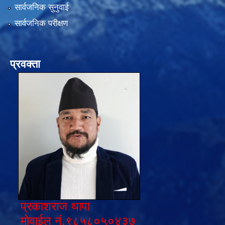
सार्वजनिक सुनुवाई
सार्वजनिक परीक्षण
प्रवक्ता
प्रकाशराज थापा
मोवाईल नं.९८५८०५०४३७