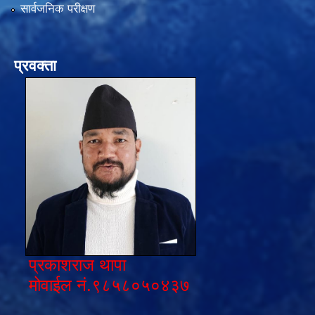
सार्वजनिक परीक्षण
प्रवक्ता
प्रकाशराज थापा
मोवाईल नं.९८५८०५०४३७