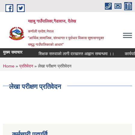
Skip to main content
महाबु गाउँपालिका,गैडावाज, दैलेख
कर्णाली प्रदेश,नेपाल
"आर्थिक,सामाजिक, संस्थागत र पुर्वाधार विकास सुशासनयुक्त
समृद्ध गाउँपालिकाकाे आधार"
मुख्य समाचार
शिक्षक सरुवाको लागी दरखास्त आह्वान सम्बन्धमा ।।
कार्यपालिक
You are here
Home
»
प्रतिवेदन
» लेखा परीक्षण प्रतिवेदन
लेखा परीक्षण प्रतिवेदन
कर्मचारी पदपूर्ति