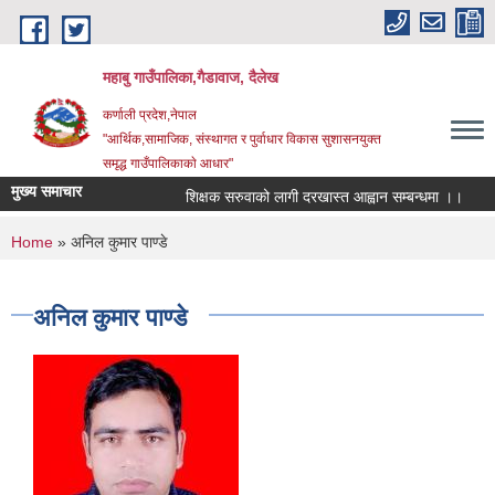
Skip to main content
महाबु गाउँपालिका,गैडावाज, दैलेख
कर्णाली प्रदेश,नेपाल
"आर्थिक,सामाजिक, संस्थागत र पुर्वाधार विकास सुशासनयुक्त
समृद्ध गाउँपालिकाकाे आधार"
मुख्य समाचार
शिक्षक सरुवाको लागी दरखास्त आह्वान सम्बन्धमा ।।
का
You are here
Home
» अनिल कुमार पाण्डे
अनिल कुमार पाण्डे