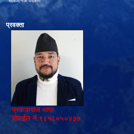
सार्वजनिक परीक्षण
प्रवक्ता
प्रकाशराज थापा
मोवाईल नं.९८५८०५०४३७