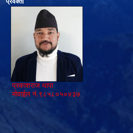
प्रवक्ता
प्रकाशराज थापा
मोवाईल नं.९८५८०५०४३७