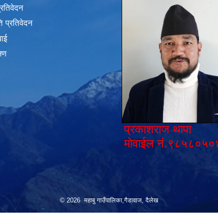
प्रतिवेदन
 प्रतिवेदन
वाई
्षण
प्रकाशराज थापा
मोवाईल नं.९८५८०५०
© 2026 महाबु गाउँपालिका,गैडावाज, दैलेख