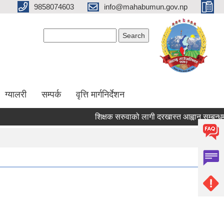
9858074603
info@mahabumun.gov.np
Search form
Search
ग्यालरी
सम्पर्क
वृत्ति मार्गनिर्देशन
शिक्षक सरुवाको लागी दरखास्त आह्वान सम्बन्धमा ।।