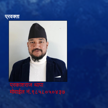
प्रवक्ता
प्रकाशराज थापा
मोवाईल नं.९८५८०५०४३७