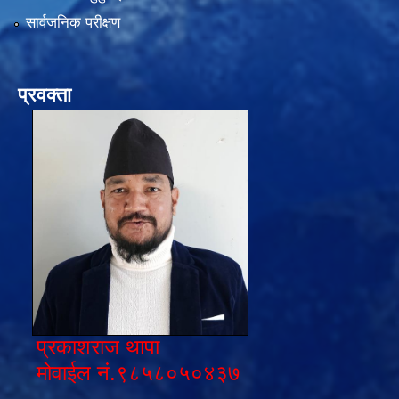
सार्वजनिक परीक्षण
प्रवक्ता
प्रकाशराज थापा
मोवाईल नं.९८५८०५०४३७