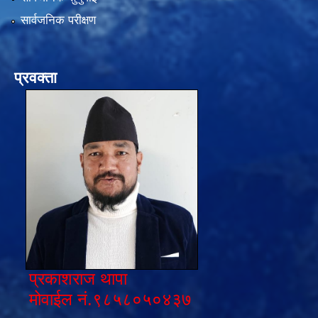
सार्वजनिक परीक्षण
प्रवक्ता
प्रकाशराज थापा
मोवाईल नं.९८५८०५०४३७