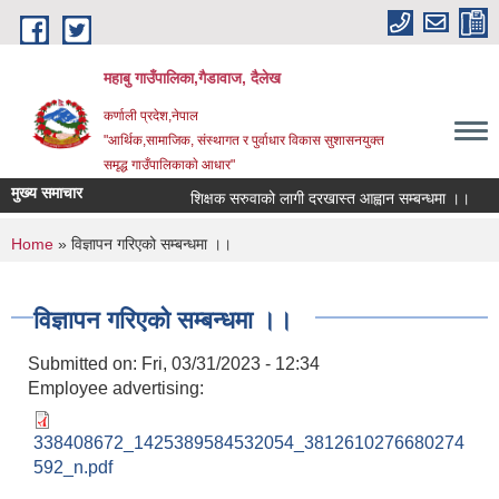
Skip to main content
महाबु गाउँपालिका,गैडावाज, दैलेख
कर्णाली प्रदेश,नेपाल
"आर्थिक,सामाजिक, संस्थागत र पुर्वाधार विकास सुशासनयुक्त
समृद्ध गाउँपालिकाकाे आधार"
मुख्य समाचार
शिक्षक सरुवाको लागी दरखास्त आह्वान सम्बन्धमा ।।
क
You are here
Home
» विज्ञापन गरिएको सम्बन्धमा ।।
विज्ञापन गरिएको सम्बन्धमा ।।
Submitted on:
Fri, 03/31/2023 - 12:34
Employee advertising:
338408672_1425389584532054_3812610276680274
592_n.pdf