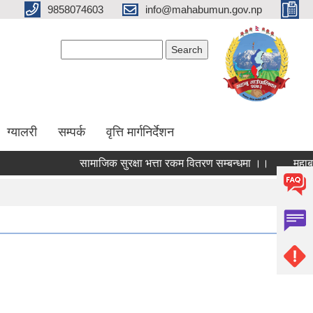
9858074603
info@mahabumun.gov.np
Search form
Search
ग्यालरी
सम्पर्क
वृत्ति मार्गनिर्देशन
सामाजिक सुरक्षा भत्ता रकम वितरण सम्बन्धमा ।।