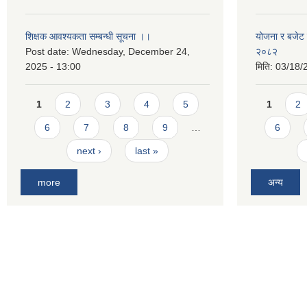
शिक्षक आवश्यकता सम्बन्धी सूचना ।।
योजना र बजेट प
Post date:
Wednesday, December 24,
२०८२
2025 - 13:00
मिति:
03/18/
Pages
Pages
1
2
3
4
5
1
2
6
7
8
9
…
6
next ›
last »
more
अन्य