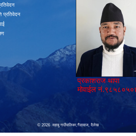
प्रतिवेदन
 प्रतिवेदन
वाई
्षण
प्रकाशराज थापा
मोवाईल नं.९८५८०५०
© 2026 महाबु गाउँपालिका,गैडावाज, दैलेख