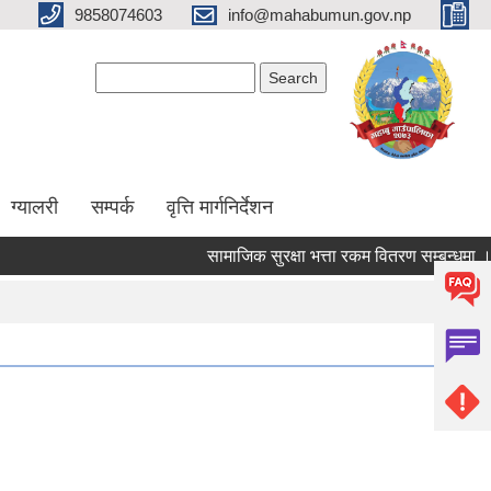
9858074603
info@mahabumun.gov.np
Search form
Search
ग्यालरी
सम्पर्क
वृत्ति मार्गनिर्देशन
सामाजिक सुरक्षा भत्ता रकम वितरण सम्बन्धमा ।।