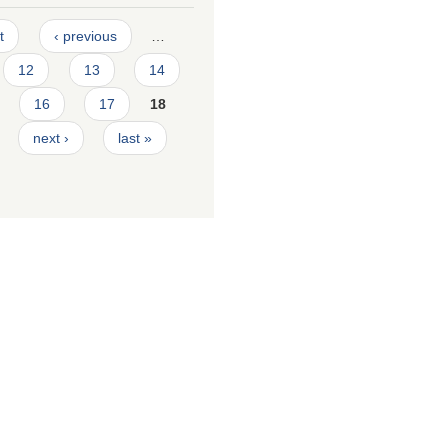
t
‹ previous
…
12
13
14
16
17
18
next ›
last »