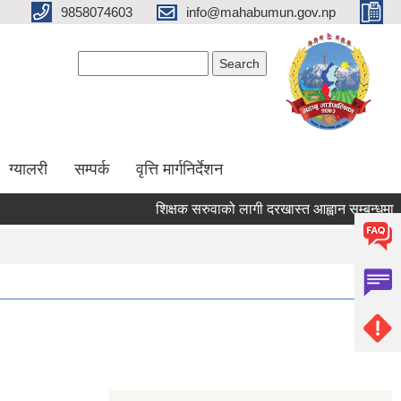
9858074603
info@mahabumun.gov.np
Search form
Search
ग्यालरी
सम्पर्क
वृत्ति मार्गनिर्देशन
शिक्षक सरुवाको लागी दरखास्त आह्वान सम्बन्धमा ।।