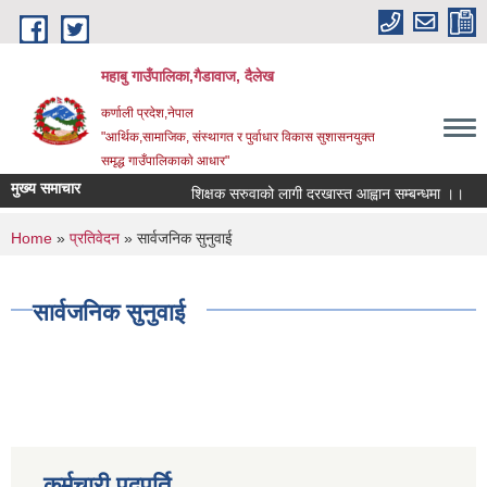
Skip to main content
महाबु गाउँपालिका,गैडावाज, दैलेख
कर्णाली प्रदेश,नेपाल
"आर्थिक,सामाजिक, संस्थागत र पुर्वाधार विकास सुशासनयुक्त
समृद्ध गाउँपालिकाकाे आधार"
मुख्य समाचार
शिक्षक सरुवाको लागी दरखास्त आह्वान सम्बन्धमा ।।
You are here
Home
»
प्रतिवेदन
» सार्वजनिक सुनुवाई
सार्वजनिक सुनुवाई
कर्मचारी पदपूर्ति