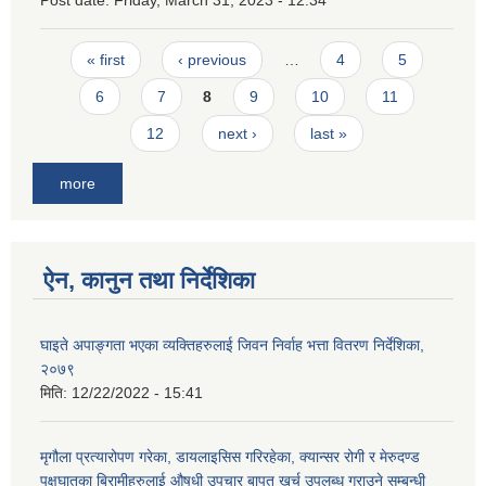
Post date:
Friday, March 31, 2023 - 12:34
Pages
« first
‹ previous
…
4
5
6
7
8
9
10
11
12
next ›
last »
more
ऐन, कानुन तथा निर्देशिका
घाइते अपाङ्गता भएका व्यक्तिहरुलाई जिवन निर्वाह भत्ता वितरण निर्देशिका,
२०७९
मिति:
12/22/2022 - 15:41
मृगौला प्रत्यारोपण गरेका, डायलाइसिस गरिरहेका, क्यान्सर रोगी र मेरुदण्ड
पक्षघातका बिरामीहरुलाई औषधी उपचार बापत खर्च उपलब्ध गराउने सम्बन्धी