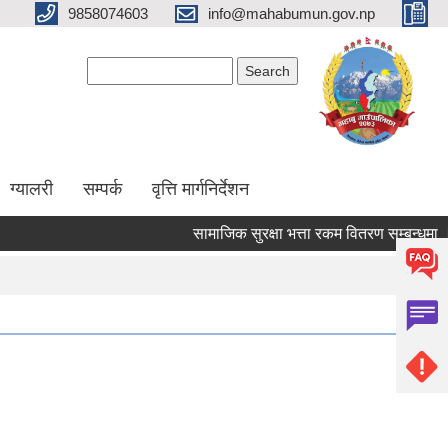
9858074603
info@mahabumun.gov.np
Search form
Search
ग्यालरी
सम्पर्क
वृत्ति मार्गनिर्देशन
सामाजिक सुरक्षा भत्ता रकम वितरण सम्बन्धमा ।।