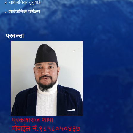
सार्वजनिक सुनुवाई
सार्वजनिक परीक्षण
प्रवक्ता
प्रकाशराज थापा
मोवाईल नं.९८५८०५०४३७