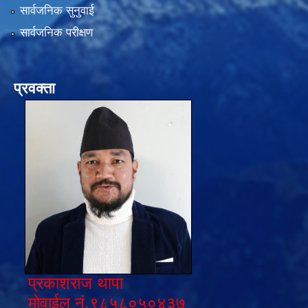
सार्वजनिक सुनुवाई
सार्वजनिक परीक्षण
प्रवक्ता
प्रकाशराज थापा
मोवाईल नं.९८५८०५०४३७