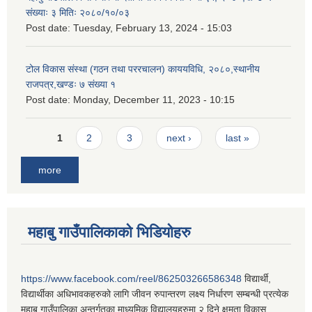
संख्याः ३ मितिः २०८०/१०/०३
Post date:
Tuesday, February 13, 2024 - 15:03
टोल विकास संस्था (गठन तथा पररचालन) काययविधि, २०८०,स्थानीय
राजपत्र,खण्डः ७ संख्या १
Post date:
Monday, December 11, 2023 - 10:15
Pages
1
2
3
next ›
last »
more
महाबु गाउँपालिकाको भिडियोहरु
https://www.facebook.com/reel/862503266586348
विद्यार्थी,
विद्यार्थीका अधिभावकहरुको लागि जीवन रुपान्तरण लक्ष्य निर्धारण सम्बन्धी प्रत्येक
महाबु गाउँपालिका अन्तर्गतका माध्यमिक विद्यालयहरुमा २ दिने क्षमता विकास