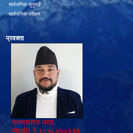
सार्वजनिक सुनुवाई
सार्वजनिक परीक्षण
प्रवक्ता
प्रकाशराज थापा
मोवाईल नं.९८५८०५०४३७