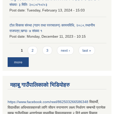
संख्याः ३ मितिः २०८०/१०/०३
Post date:
Tuesday, February 13, 2024 - 15:03
टोल विकास संस्था (गठन तथा पररचालन) काययविधि, २०८०,स्थानीय
राजपत्र,खण्डः ७ संख्या १
Post date:
Monday, December 11, 2023 - 10:15
Pages
1
2
3
next ›
last »
more
महाबु गाउँपालिकाको भिडियोहरु
https://www.facebook.com/reel/862503266586348
विद्यार्थी,
विद्यार्थीका अधिभावकहरुको लागि जीवन रुपान्तरण लक्ष्य निर्धारण सम्बन्धी प्रत्येक
महाबु गाउँपालिका अन्तर्गतका माध्यमिक विद्यालयहरुमा २ दिने क्षमता विकास