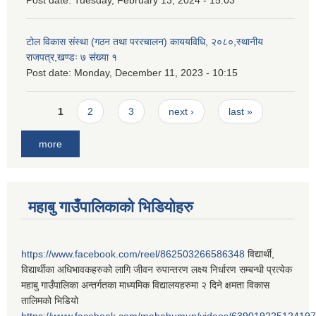
Post date:
Tuesday, February 13, 2024 - 15:03
टोल विकास संस्था (गठन तथा पररचालन) काययविधि, २०८०,स्थानीय
राजपत्र,खण्डः ७ संख्या १
Post date:
Monday, December 11, 2023 - 10:15
Pages
1
2
3
next ›
last »
more
महाबु गाउँपालिकाको भिडियोहरु
https://www.facebook.com/reel/862503266586348
विद्यार्थी,
विद्यार्थीका अधिभावकहरुको लागि जीवन रुपान्तरण लक्ष्य निर्धारण सम्बन्धी प्रत्येक
महाबु गाउँपालिका अन्तर्गतका माध्यमिक विद्यालयहरुमा २ दिने क्षमता विकास
तालिमको भिडियो