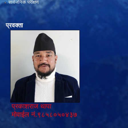
सार्वजनिक परीक्षण
प्रवक्ता
प्रकाशराज थापा
मोवाईल नं.९८५८०५०४३७