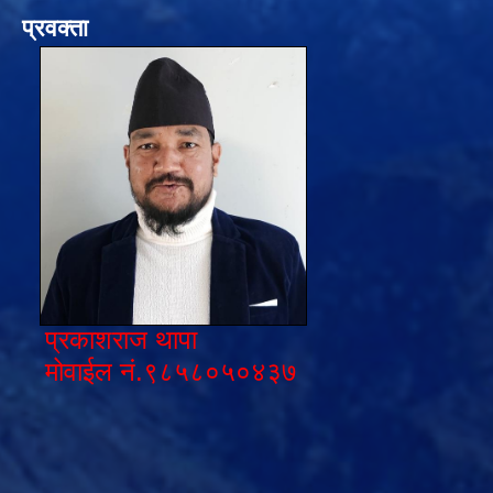
प्रवक्ता
प्रकाशराज थापा
मोवाईल नं.९८५८०५०४३७