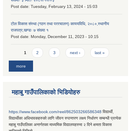
संख्याः ३ मितिः २०८०/१०/०३
Post date:
Tuesday, February 13, 2024 - 15:03
टोल विकास संस्था (गठन तथा पररचालन) काययविधि, २०८०,स्थानीय
राजपत्र,खण्डः ७ संख्या १
Post date:
Monday, December 11, 2023 - 10:15
Pages
1
2
3
next ›
last »
more
महाबु गाउँपालिकाको भिडियोहरु
https://www.facebook.com/reel/862503266586348
विद्यार्थी,
विद्यार्थीका अधिभावकहरुको लागि जीवन रुपान्तरण लक्ष्य निर्धारण सम्बन्धी प्रत्येक
महाबु गाउँपालिका अन्तर्गतका माध्यमिक विद्यालयहरुमा २ दिने क्षमता विकास