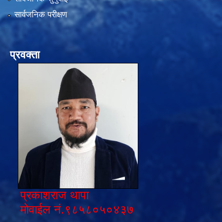
सार्वजनिक परीक्षण
प्रवक्ता
प्रकाशराज थापा
मोवाईल नं.९८५८०५०४३७