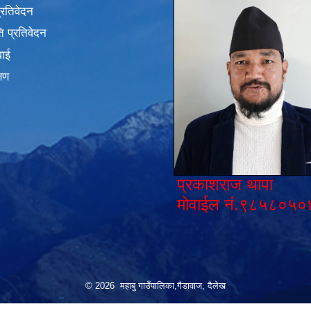
प्रतिवेदन
 प्रतिवेदन
वाई
्षण
प्रकाशराज थापा
मोवाईल नं.९८५८०५०
© 2026 महाबु गाउँपालिका,गैडावाज, दैलेख