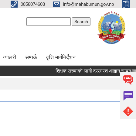
9858074603
info@mahabumun.gov.np
Search form
Search
ग्यालरी
सम्पर्क
वृत्ति मार्गनिर्देशन
शिक्षक सरुवाको लागी दरखास्त आह्वान सम्बन्धमा ।।