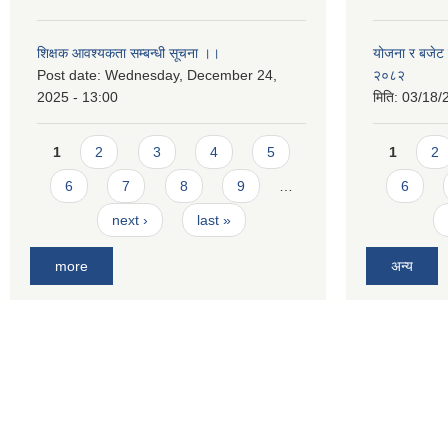
शिक्षक आवश्यकता सम्बन्धी सूचना ।।
योजना र बजेट प
Post date:
Wednesday, December 24,
२०८२
2025 - 13:00
मिति:
03/18/
Pages
Pages
1
2
3
4
5
1
2
6
7
8
9
…
6
next ›
last »
more
अन्य