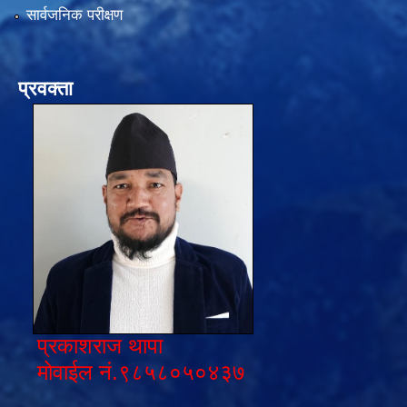
सार्वजनिक परीक्षण
प्रवक्ता
प्रकाशराज थापा
मोवाईल नं.९८५८०५०४३७