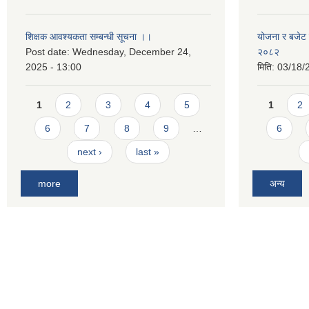
शिक्षक आवश्यकता सम्बन्धी सूचना ।।
योजना र बजेट प
Post date:
Wednesday, December 24,
२०८२
2025 - 13:00
मिति:
03/18/
Pages
Pages
1
2
3
4
5
1
2
6
7
8
9
…
6
next ›
last »
more
अन्य