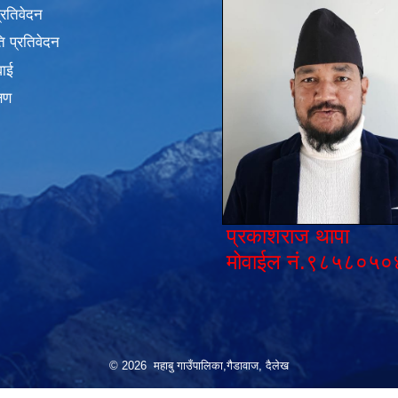
प्रतिवेदन
 प्रतिवेदन
वाई
्षण
प्रकाशराज थापा
मोवाईल नं.९८५८०५०
© 2026 महाबु गाउँपालिका,गैडावाज, दैलेख