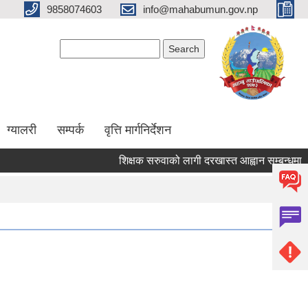
9858074603
info@mahabumun.gov.np
Search form
Search
ग्यालरी
सम्पर्क
वृत्ति मार्गनिर्देशन
शिक्षक सरुवाको लागी दरखास्त आह्वान सम्बन्धमा ।।