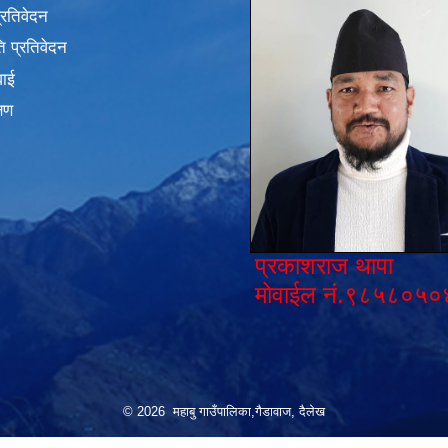
प्रतिवेदन
 प्रतिवेदन
वाई
्षण
प्रकाशराज थापा
मोवाईल नं.९८५८०५०
© 2026 महाबु गाउँपालिका,गैडावाज, दैलेख