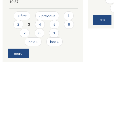
10:57
Pages
« first
‹ previous
1
अन्य
2
3
4
5
6
7
8
9
…
next ›
last »
more