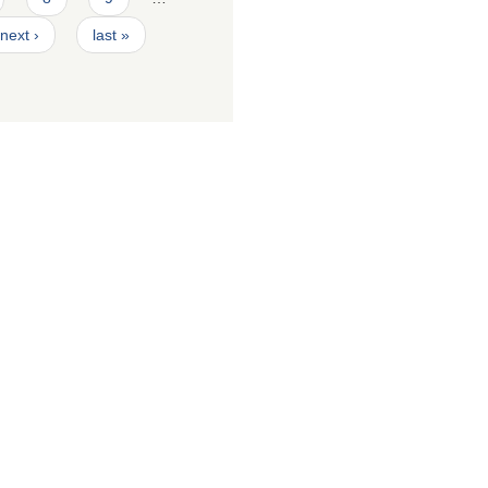
next ›
last »