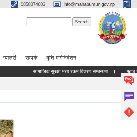
9858074603
info@mahabumun.gov.np
Search form
Search
ग्यालरी
सम्पर्क
वृत्ति मार्गनिर्देशन
सामाजिक सुरक्षा भत्ता रकम वितरण सम्बन्धमा ।।