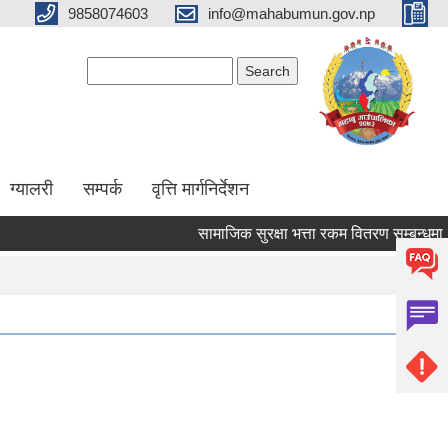
9858074603
info@mahabumun.gov.np
Search form
Search
ग्यालरी
सम्पर्क
वृत्ति मार्गनिर्देशन
सामाजिक सुरक्षा भत्ता रकम वितरण सम्बन्धमा ।।