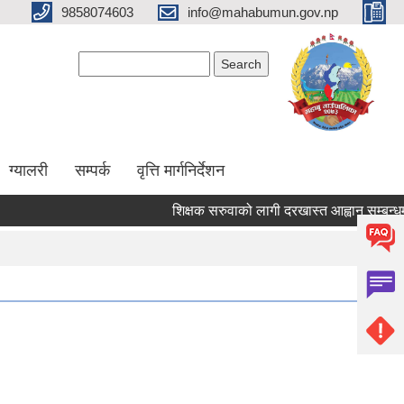
9858074603
info@mahabumun.gov.np
Search form
Search
ग्यालरी
सम्पर्क
वृत्ति मार्गनिर्देशन
शिक्षक सरुवाको लागी दरखास्त आह्वान सम्बन्धमा ।