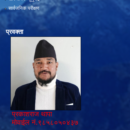
सार्वजनिक परीक्षण
प्रवक्ता
प्रकाशराज थापा
मोवाईल नं.९८५८०५०४३७