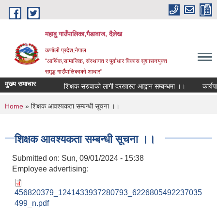
Skip to main content
महाबु गाउँपालिका,गैडावाज, दैलेख
कर्णाली प्रदेश,नेपाल
"आर्थिक,सामाजिक, संस्थागत र पुर्वाधार विकास सुशासनयुक्त
समृद्ध गाउँपालिकाकाे आधार"
मुख्य समाचार
शिक्षक सरुवाको लागी दरखास्त आह्वान सम्बन्धमा ।।
कार्यपालि
You are here
Home
» शिक्षक आवश्यकता सम्बन्धी सूचना ।।
शिक्षक आवश्यकता सम्बन्धी सूचना ।।
Submitted on:
Sun, 09/01/2024 - 15:38
Employee advertising:
456820379_1241433937280793_6226805492237035
499_n.pdf