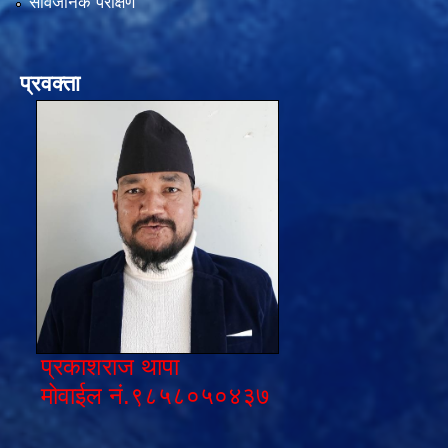
सार्वजनिक परीक्षण
प्रवक्ता
प्रकाशराज थापा
मोवाईल नं.९८५८०५०४३७