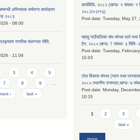
कार्यविधि, २०८२ (खण्डः ९ संख्याः १ 
सम्बन्धी अभिभावक सचेतना कार्यक्रम
२०८२/०२/१३)
ण्ड २०८३
Post date:
Tuesday, May 27, 
2026 - 08:00
महाबु गाउँपालिका संघ संस्था दर्ता तथा
्रकृयामा नागरिक संलग्नता नीति,
ऐन, २०८०,खण्डः 7 संख्याः ३ मिति
Post date:
Tuesday, February
2026 - 11:04
15:03
3
4
5
टोल विकास संस्था (गठन तथा पररचा
२०८०,स्थानीय राजपत्र,खण्डः ७ संख्
7
8
9
…
Post date:
Monday, December
next ›
last »
10:15
Pages
1
2
3
last »
more