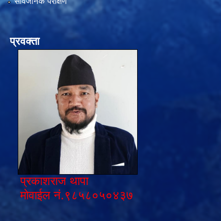
सार्वजनिक परीक्षण
प्रवक्ता
प्रकाशराज थापा
मोवाईल नं.९८५८०५०४३७