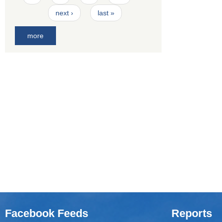
next ›
last »
more
Facebook Feeds
Reports