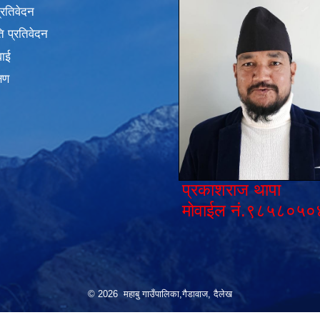
प्रतिवेदन
 प्रतिवेदन
वाई
्षण
प्रकाशराज थापा
मोवाईल नं.९८५८०५०
© 2026 महाबु गाउँपालिका,गैडावाज, दैलेख