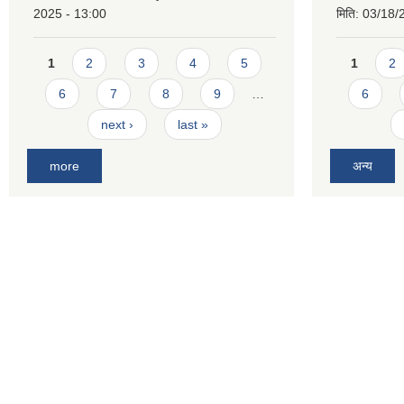
2025 - 13:00
मिति:
03/18/
Pages
Pages
1
2
3
4
5
1
2
6
7
8
9
…
6
next ›
last »
more
अन्य