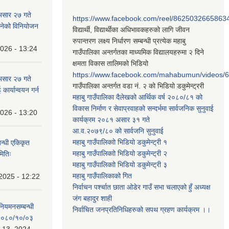
असार २७ गते
https://www.facebook.com/reel/8625032665863
न बनेको विनियोजन
विद्यार्थी, विद्यार्थीका अधिभावकहरुको लागि जीवन
रुपान्तरण लक्ष्य निर्धारण सम्बन्धी प्रत्येक महाबु
2026 - 13:24
गाउँपालिका अन्तर्गतका माध्यमिक विद्यालयहरुमा २ दिने
क्षमता विकास तालिमको भिडियो
https://www.facebook.com/mahabumun/videos
असार २७ गते
गाउँपालिका अन्तर्गत वडा नं. २ को भिडियो डकुमेन्ट्ररी
कार्यान्वयन गर्न
महाबु गाउँपालिका दैलेखको आर्थिक वर्ष २०८०/८१ को
विकास निर्माण र सेवाप्रवाहको सन्दर्भमा सार्वजनिक सुनुवाई
2026 - 13:20
कार्यक्रम २०८१ असार ३१ गते
आ.व.२०७९/८० को सार्वजनि सुनुवाई
महाबु गाउँपालिकाो भिडियो डकुमेन्ट्री
१
बन्धी एकिकृत
महाबु गाउँपालिकाो भिडियो डकुमेन्ट्री
२
मितिः
महाबु गाउँपालिकाो भिडियो डकुमेन्ट्री
३
महाबु गाउँपालिकाको गित
2025 - 12:22
निर्वाचन पर्श्चात छाता ओडेर गाउँ सभा चलाएको हुँ अध्यक्ष
जंग बहादुर शाही
 नियमनसम्बन्धी
निर्वाचित जनप्रतिनिधिहरुको सपथ ग्रहण कार्यक्रम ।।
ः २०८०/१०/०३