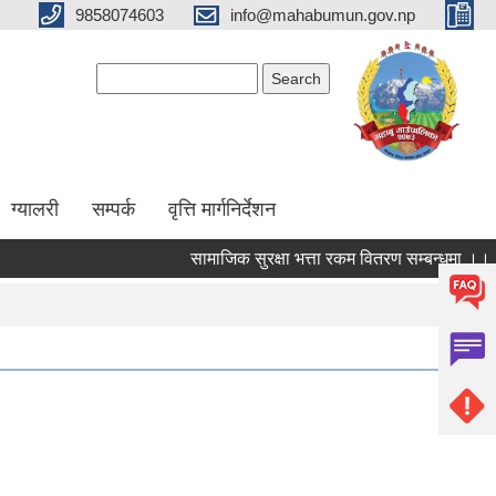
9858074603
info@mahabumun.gov.np
Search form
Search
ग्यालरी
सम्पर्क
वृत्ति मार्गनिर्देशन
सामाजिक सुरक्षा भत्ता रकम वितरण सम्बन्धमा ।।