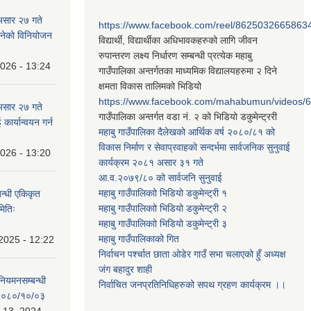
असार २७ गते
https://www.facebook.com/reel/8625032665863
न बनेको विनियोजन
विद्यार्थी, विद्यार्थीका अधिभावकहरुको लागि जीवन
रुपान्तरण लक्ष्य निर्धारण सम्बन्धी प्रत्येक महाबु
2026 - 13:24
गाउँपालिका अन्तर्गतका माध्यमिक विद्यालयहरुमा २ दिने
क्षमता विकास तालिमको भिडियो
https://www.facebook.com/mahabumun/videos
असार २७ गते
गाउँपालिका अन्तर्गत वडा नं. २ को भिडियो डकुमेन्ट्ररी
कार्यान्वयन गर्न
महाबु गाउँपालिका दैलेखको आर्थिक वर्ष २०८०/८१ को
विकास निर्माण र सेवाप्रवाहको सन्दर्भमा सार्वजनिक सुनुवाई
2026 - 13:20
कार्यक्रम २०८१ असार ३१ गते
आ.व.२०७९/८० को सार्वजनि सुनुवाई
महाबु गाउँपालिकाो भिडियो डकुमेन्ट्री
१
बन्धी एकिकृत
महाबु गाउँपालिकाो भिडियो डकुमेन्ट्री
२
मितिः
महाबु गाउँपालिकाो भिडियो डकुमेन्ट्री
३
महाबु गाउँपालिकाको गित
2025 - 12:22
निर्वाचन पर्श्चात छाता ओडेर गाउँ सभा चलाएको हुँ अध्यक्ष
जंग बहादुर शाही
 नियमनसम्बन्धी
निर्वाचित जनप्रतिनिधिहरुको सपथ ग्रहण कार्यक्रम ।।
ः २०८०/१०/०३