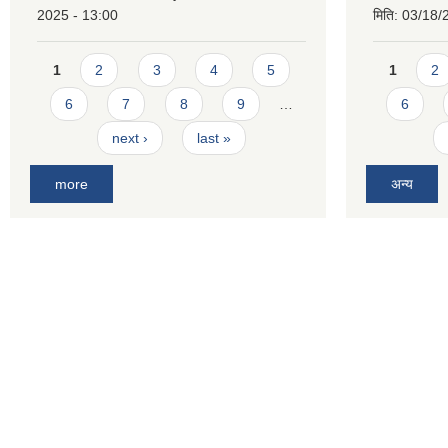
2025 - 13:00
मिति:
03/18/
Pages
Pages
1
2
3
4
5
1
2
6
7
8
9
…
6
next ›
last »
more
अन्य