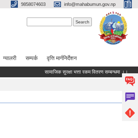
9858074603
info@mahabumun.gov.np
Search form
Search
ग्यालरी
सम्पर्क
वृत्ति मार्गनिर्देशन
सामाजिक सुरक्षा भत्ता रकम वितरण सम्बन्धमा ।।