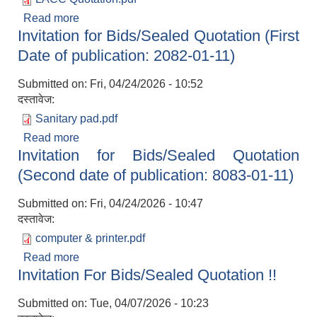
Read more
about सिलबन्दी दरभाउपत्र आह्वानको सूचना ।। (प्रथम
Invitation for Bids/Sealed Quotation (First
पटक प्रकाशित मिति २०८३/०२/०२ गते)
Date of publication: 2082-01-11)
Submitted on:
Fri, 04/24/2026 - 10:52
दस्तावेज:
Sanitary pad.pdf
Read more
about Invitation for Bids/Sealed Quotation (First
Invitation for Bids/Sealed Quotation
Date of publication: 2082-01-11)
(Second date of publication: 8083-01-11)
Submitted on:
Fri, 04/24/2026 - 10:47
दस्तावेज:
computer & printer.pdf
Read more
about Invitation for Bids/Sealed Quotation
Invitation For Bids/Sealed Quotation !!
(Second date of publication: 8083-01-11)
Submitted on:
Tue, 04/07/2026 - 10:23