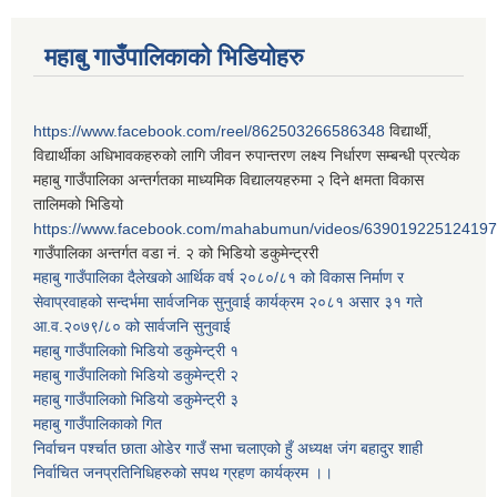
महाबु गाउँपालिकाको भिडियोहरु
https://www.facebook.com/reel/862503266586348
विद्यार्थी,
विद्यार्थीका अधिभावकहरुको लागि जीवन रुपान्तरण लक्ष्य निर्धारण सम्बन्धी प्रत्येक
महाबु गाउँपालिका अन्तर्गतका माध्यमिक विद्यालयहरुमा २ दिने क्षमता विकास
तालिमको भिडियो
https://www.facebook.com/mahabumun/videos/639019225124197
गाउँपालिका अन्तर्गत वडा नं. २ को भिडियो डकुमेन्ट्ररी
महाबु गाउँपालिका दैलेखको आर्थिक वर्ष २०८०/८१ को विकास निर्माण र
सेवाप्रवाहको सन्दर्भमा सार्वजनिक सुनुवाई कार्यक्रम २०८१ असार ३१ गते
आ.व.२०७९/८० को सार्वजनि सुनुवाई
महाबु गाउँपालिकाो भिडियो डकुमेन्ट्री
१
महाबु गाउँपालिकाो भिडियो डकुमेन्ट्री
२
महाबु गाउँपालिकाो भिडियो डकुमेन्ट्री
३
महाबु गाउँपालिकाको गित
निर्वाचन पर्श्चात छाता ओडेर गाउँ सभा चलाएको हुँ अध्यक्ष जंग बहादुर शाही
निर्वाचित जनप्रतिनिधिहरुको सपथ ग्रहण कार्यक्रम ।।