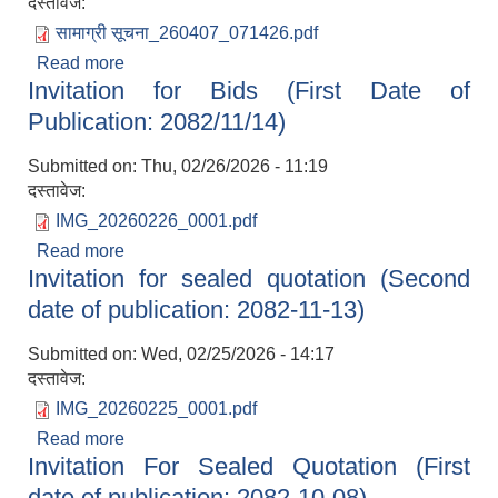
दस्तावेज:
सामाग्री सूचना_260407_071426.pdf
Read more
about Invitation For Bids/Sealed Quotation !!
Invitation for Bids (First Date of
Publication: 2082/11/14)
Submitted on:
Thu, 02/26/2026 - 11:19
दस्तावेज:
IMG_20260226_0001.pdf
Read more
about Invitation for Bids (First Date of
Invitation for sealed quotation (Second
Publication: 2082/11/14)
date of publication: 2082-11-13)
Submitted on:
Wed, 02/25/2026 - 14:17
दस्तावेज:
IMG_20260225_0001.pdf
Read more
about Invitation for sealed quotation (Second
Invitation For Sealed Quotation (First
date of publication: 2082-11-13)
date of publication: 2082-10-08)