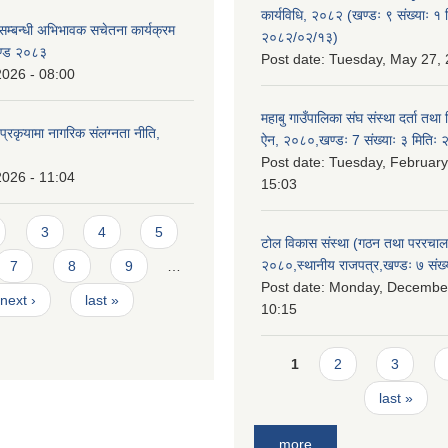
कार्यविधि, २०८२ (खण्डः ९ संख्याः १ 
सम्बन्धी अभिभावक सचेतना कार्यक्रम
२०८२/०२/१३)
ण्ड २०८३
Post date:
Tuesday, May 27, 
2026 - 08:00
महाबु गाउँपालिका संघ संस्था दर्ता तथा
्रकृयामा नागरिक संलग्नता नीति,
ऐन, २०८०,खण्डः 7 संख्याः ३ मिति
Post date:
Tuesday, February
2026 - 11:04
15:03
3
4
5
टोल विकास संस्था (गठन तथा पररचा
२०८०,स्थानीय राजपत्र,खण्डः ७ संख्
7
8
9
…
Post date:
Monday, December
next ›
last »
10:15
Pages
1
2
3
last »
more