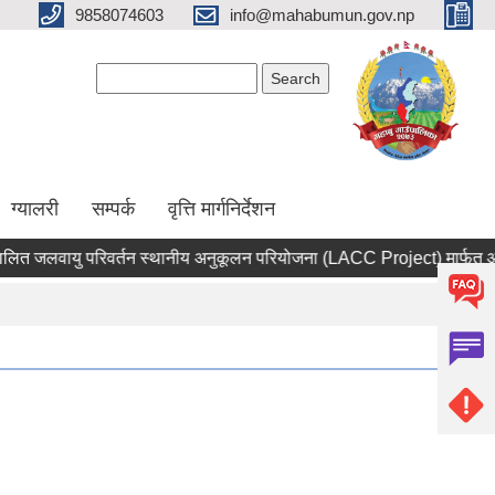
9858074603
info@mahabumun.gov.np
Search form
Search
ग्यालरी
सम्पर्क
वृत्ति मार्गनिर्देशन
्तर्गत सञ्चालित जलवायु परिवर्तन स्थानीय अनुकूलन परियोजना (LACC Project) मार्फ