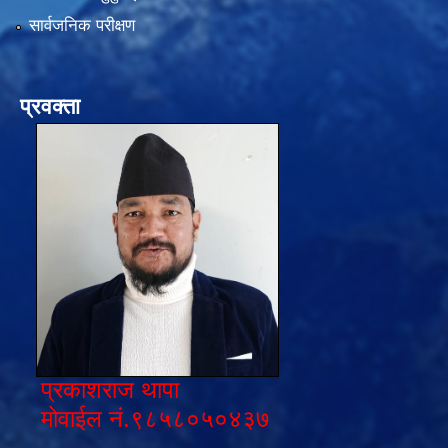
सार्वजनिक परीक्षण
प्रवक्ता
प्रकाशराज थापा
मोवाईल नं.९८५८०५०४३७