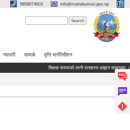
9858074603
info@mahabumun.gov.np
Search form
Search
ग्यालरी
सम्पर्क
वृत्ति मार्गनिर्देशन
शिक्षक सरुवाको लागी दरखास्त आह्वान सम्बन्धमा ।।