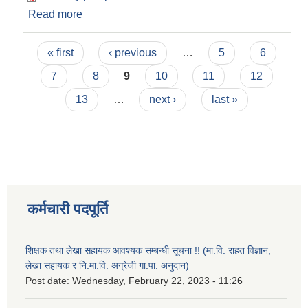
Read more
about Invitation for Bids/Sealed Quotation
(First Date of publication: 2082-01-11)
Pages
« first
‹ previous
…
5
6
7
8
9
10
11
12
13
…
next ›
last »
कर्मचारी पदपूर्ति
शिक्षक तथा लेखा सहायक आवश्यक सम्बन्धी सूचना !! (मा.वि. राहत विज्ञान,
लेखा सहायक र नि.मा.वि. अग्रेजी गा.पा. अनुदान)
Post date:
Wednesday, February 22, 2023 - 11:26