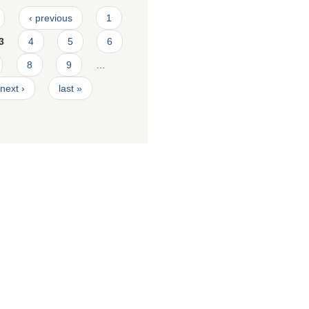
‹ previous
1
3
4
5
6
8
9
…
next ›
last »