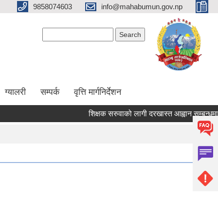
9858074603
info@mahabumun.gov.np
Search form
Search
ग्यालरी
सम्पर्क
वृत्ति मार्गनिर्देशन
शिक्षक सरुवाको लागी दरखास्त आह्वान सम्बन्धमा ।।