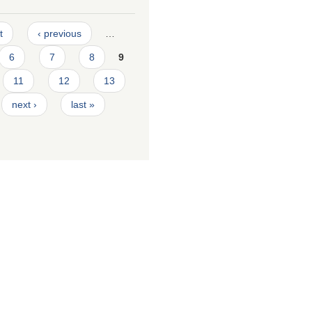
t
‹ previous
…
6
7
8
9
11
12
13
next ›
last »