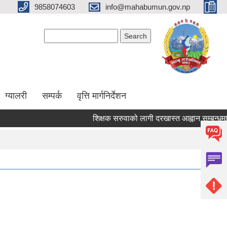
9858074603
info@mahabumun.gov.np
Search form
Search
ग्यालरी
सम्पर्क
वृत्ति मार्गनिर्देशन
शिक्षक सरुवाको लागी दरखास्त आह्वान सम्बन्धमा ।।