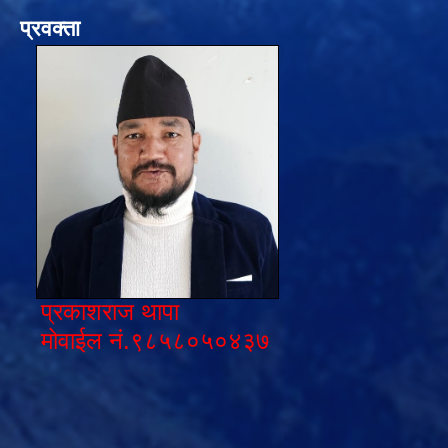
प्रवक्ता
प्रकाशराज थापा
मोवाईल नं.९८५८०५०४३७