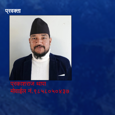
प्रवक्ता
प्रकाशराज थापा
मोवाईल नं.९८५८०५०४३७