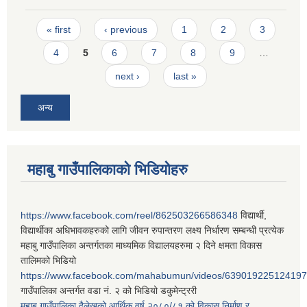
Pages
« first
‹ previous
1
2
3
4
5
6
7
8
9
…
next ›
last »
अन्य
महाबु गाउँपालिकाको भिडियोहरु
https://www.facebook.com/reel/862503266586348
विद्यार्थी,
विद्यार्थीका अधिभावकहरुको लागि जीवन रुपान्तरण लक्ष्य निर्धारण सम्बन्धी प्रत्येक
महाबु गाउँपालिका अन्तर्गतका माध्यमिक विद्यालयहरुमा २ दिने क्षमता विकास
तालिमको भिडियो
https://www.facebook.com/mahabumun/videos/639019225124197
गाउँपालिका अन्तर्गत वडा नं. २ को भिडियो डकुमेन्ट्ररी
महाबु गाउँपालिका दैलेखको आर्थिक वर्ष २०८०/८१ को विकास निर्माण र